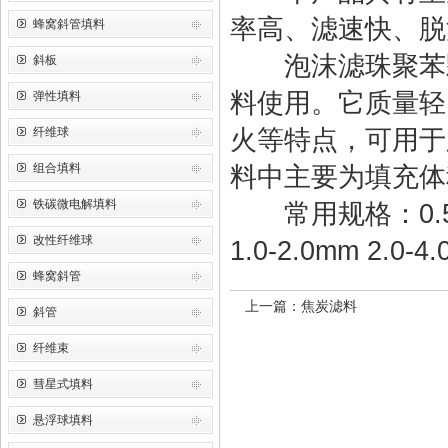
率高、滤速快、脱
蜂窝斜管填料
泡沫滤珠聚苯颗
斜板
料使用。它质量轻
弹性填料
纤维球
火等特点，可用于
组合填料
料中主要为填充体
铁碳微电解填料
常用规格：0.5-1.0m
改性纤维球
1.0-2.0mm 2.0-4
蜂窝斜管
上一篇：
焦炭滤料
斜管
纤维束
彗星式填料
悬浮球填料