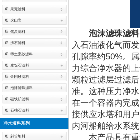
果壳滤料
火山岩
泡沫滤珠滤料
焦炭滤料
入石油液化气而发泡
沸石滤料
稀土瓷砂滤料
孔隙率约50%。
麦饭石滤料
力综合净水器的上
金刚砂滤料
颗粒过滤层过滤后
泡沫滤珠滤料
准。这种压力净水
磁铁矿滤料
在一个容器内完成
石榴石滤料
接供应水塔和用户
净水填料系列
内河船舶给水系统
本产品具有重量
斜管填料