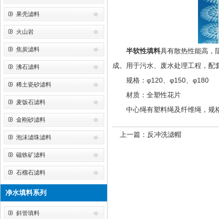
果壳滤料
火山岩
焦炭滤料
半软性填料
具有散热性能高，
成。用于污水、废水处理工程，配
沸石滤料
规格：φ120、φ150、φ180
稀土瓷砂滤料
材质：全塑性花片
麦饭石滤料
中心绳有塑料绳及纤维绳，规格
金刚砂滤料
上一篇：
反冲洗滤帽
泡沫滤珠滤料
磁铁矿滤料
石榴石滤料
净水填料系列
斜管填料