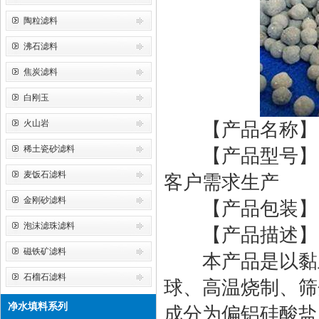
陶粒滤料
沸石滤料
焦炭滤料
白刚玉
火山岩
【产品名称】
稀土瓷砂滤料
【产品型号】：Φ3
麦饭石滤料
客户需求生产
金刚砂滤料
【产品包装】
泡沫滤珠滤料
【产品描述】
磁铁矿滤料
本产品是以黏土
石榴石滤料
球、高温烧制、筛
净水填料系列
成分为偏铝硅酸盐