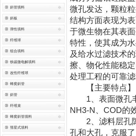
微孔发达，颗粒粒
斜管填料
结构方面表现为表
斜板
弹性填料
于微生物在其表面
纤维球
特性，使其成为水
组合填料
及给水过滤技术的
铁碳微电解填料
擦、物化性能稳定
改性纤维球
处理工程的可靠滤
蜂窝斜管
【主要特点】
斜管
1、表面微孔丰
纤维束
NH3-N、COD
蜂窝斜管填料
2、滤料层孔隙
彗星式填料
孔和大孔，克服了