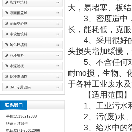
悬浮球填料
大，易堵塞、板结
液面覆盖球
3、密度适中，
多面空心球
长，能耗低，克服
半软性填料
4、采用很好的
鲍尔环填料
头损失增加缓慢，
花环填料
5、不含任何对
水泥滤板
耐mo损，生物、
反冲洗滤帽
于各种工业废水及
BAF专用滤头
【适用范围】
1、工业污水和
联系我们
2、污(废)水、
手机:15136212388
联系人:李经理
3、给水中的微污
电话:0371-85612066