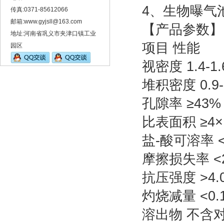
4、生物曝气池
传真:0371-85612066
邮箱:www.gyjsll@163.com
【产品参数】
地址:河南省巩义市夹津口镇工业
项目 性能
园区
视密度 1.4-1.6
堆积密度 0.9-1.
孔隙率 ≥43%
比表面积 ≥4×10
盐-酸可溶率 <
摩擦损失率 <2
抗压强度 >4.0
灼烧减量 <0.1
溶出物 不含对