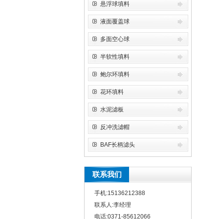
悬浮球填料
液面覆盖球
多面空心球
半软性填料
鲍尔环填料
花环填料
水泥滤板
反冲洗滤帽
BAF长柄滤头
联系我们
手机:15136212388
联系人:李经理
电话:0371-85612066