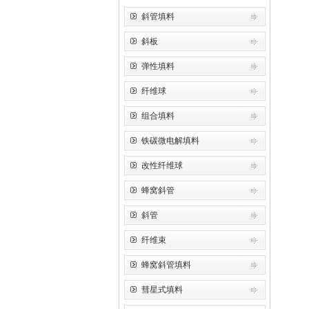
斜管填料
斜板
弹性填料
纤维球
组合填料
铁碳微电解填料
改性纤维球
蜂窝斜管
斜管
纤维束
蜂窝斜管填料
彗星式填料