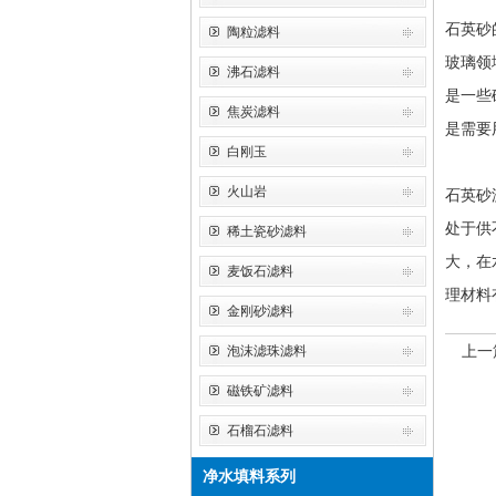
石英砂
陶粒滤料
玻璃领
沸石滤料
是一些
焦炭滤料
是需要
白刚玉
火山岩
石英砂
处于供
稀土瓷砂滤料
大，在
麦饭石滤料
理材料
金刚砂滤料
上一
泡沫滤珠滤料
磁铁矿滤料
石榴石滤料
净水填料系列