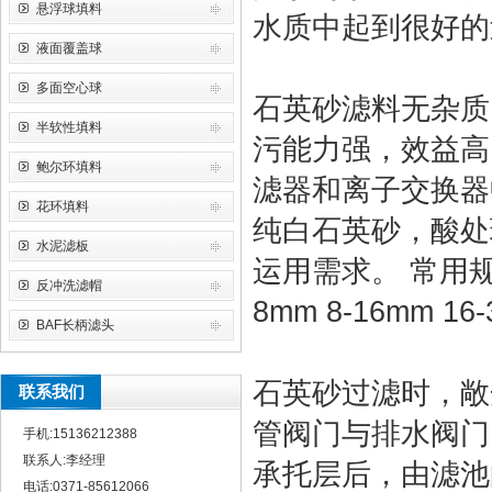
悬浮球填料
水质中起到很好的
液面覆盖球
多面空心球
石英砂滤料无杂质
半软性填料
污能力强，效益高
鲍尔环填料
滤器和离子交换器中
花环填料
纯白石英砂，酸处
水泥滤板
运用需求。 常用规格：0
反冲洗滤帽
8mm 8-16mm 16
BAF长柄滤头
石英砂过滤时，敞
联系我们
管阀门与排水阀门
手机:15136212388
联系人:李经理
承托层后，由滤池
电话:0371-85612066