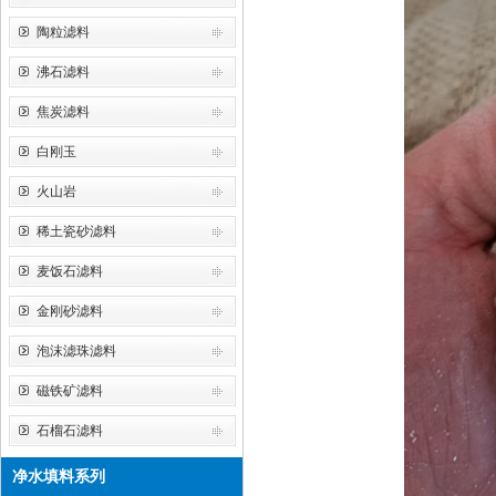
陶粒滤料
沸石滤料
焦炭滤料
白刚玉
火山岩
稀土瓷砂滤料
麦饭石滤料
金刚砂滤料
泡沫滤珠滤料
磁铁矿滤料
石榴石滤料
净水填料系列