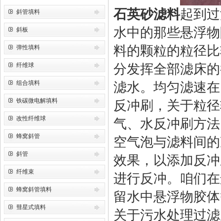
石英砂滤料
起到过
斜管填料
水中的那些悬浮物
斜板
料的颗粒的粒径比
弹性填料
纤维球
分发挥全部滤床的
组合填料
滤水。均匀滤速在1
铁碳微电解填料
反冲刷，关于粒径
改性纤维球
气、水反冲刷方法
蜂窝斜管
空气泡与滤料间的
斜管
效果，以添加反冲
纤维束
进行反冲。咱们在
蜂窝斜管填料
留水中悬浮物胶体
彗星式填料
关于污水处理过滤