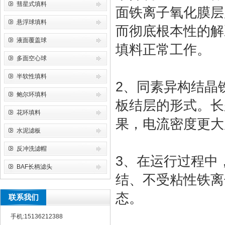
彗星式填料
面铁离子氧化膜层
悬浮球填料
而彻底根本性的解
液面覆盖球
填料正常工作。
多面空心球
半软性填料
2、同素异构结晶
鲍尔环填料
板结层的形式。长
花环填料
果，电流密度更大
水泥滤板
反冲洗滤帽
3、在运行过程中
BAF长柄滤头
结、不受粘性铁离
态。
联系我们
手机:15136212388