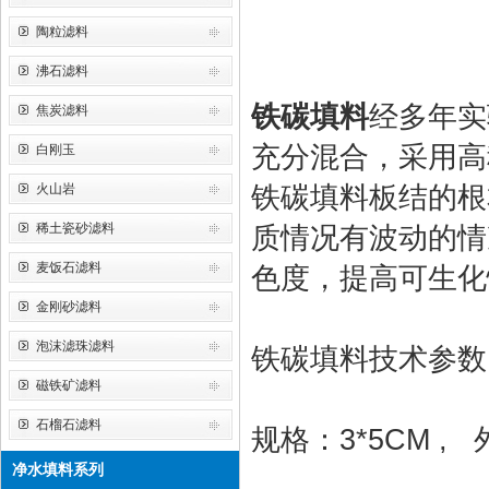
陶粒滤料
沸石滤料
铁碳填料
经多年实
焦炭滤料
充分混合，采用高
白刚玉
火山岩
铁碳填料板结的根
稀土瓷砂滤料
质情况有波动的情
麦饭石滤料
色度，提高可生化
金刚砂滤料
泡沫滤珠滤料
铁碳填料技术参数
磁铁矿滤料
石榴石滤料
规格：3*5CM ,
净水填料系列