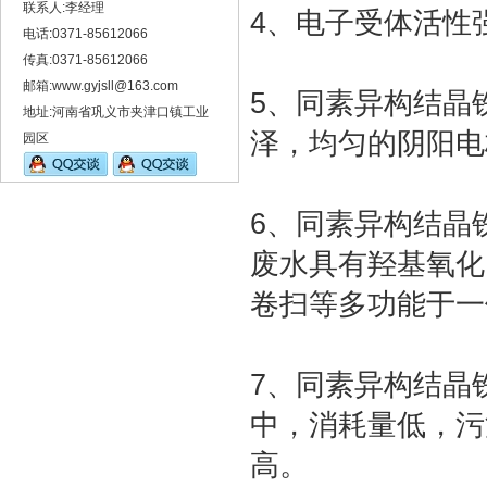
联系人:李经理
4、电子受体活性
电话:0371-85612066
传真:0371-85612066
邮箱:www.gyjsll@163.com
5、同素异构结晶
地址:河南省巩义市夹津口镇工业
泽，均匀的阴阳电
园区
6、同素异构结晶
废水具有羟基氧化
卷扫等多功能于一
7、同素异构结晶
中，消耗量低，污
高。