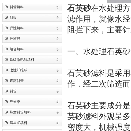
石英砂
在水处理方
斜管填料
滤作用，就像水经
斜板
阻拦下来，主要针
弹性填料
纤维球
组合填料
一、水处理石英砂
铁碳微电解填料
改性纤维球
石英砂滤料是采用
蜂窝斜管
作，经二次筛选而
斜管
纤维束
石英砂主要成分是
蜂窝斜管填料
英砂滤料外观呈多
彗星式填料
密度大，机械强度