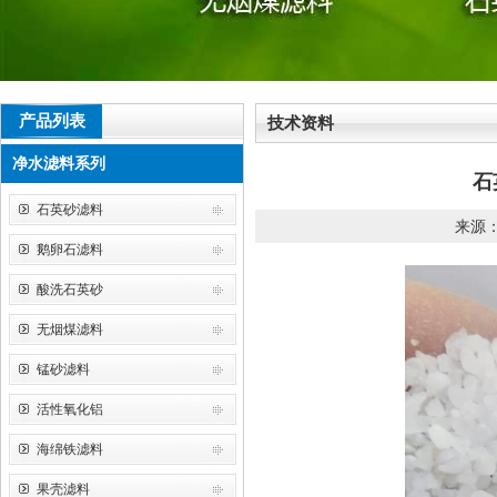
产品列表
技术资料
净水滤料系列
石
石英砂滤料
来源：皓
鹅卵石滤料
酸洗石英砂
无烟煤滤料
锰砂滤料
活性氧化铝
海绵铁滤料
果壳滤料