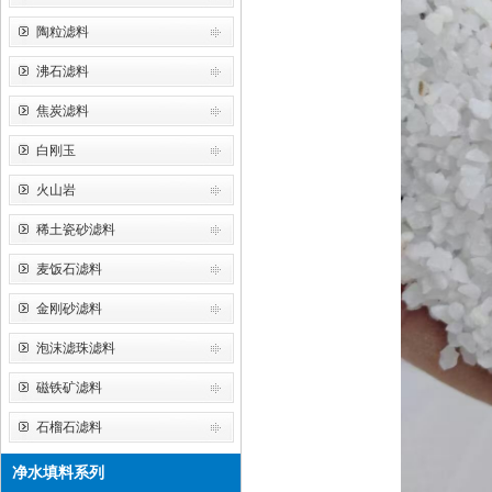
陶粒滤料
沸石滤料
焦炭滤料
白刚玉
火山岩
稀土瓷砂滤料
麦饭石滤料
金刚砂滤料
泡沫滤珠滤料
磁铁矿滤料
石榴石滤料
净水填料系列