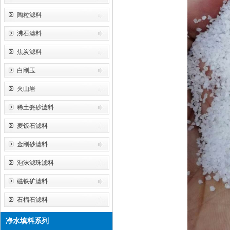
陶粒滤料
沸石滤料
焦炭滤料
白刚玉
火山岩
稀土瓷砂滤料
麦饭石滤料
金刚砂滤料
泡沫滤珠滤料
磁铁矿滤料
石榴石滤料
净水填料系列