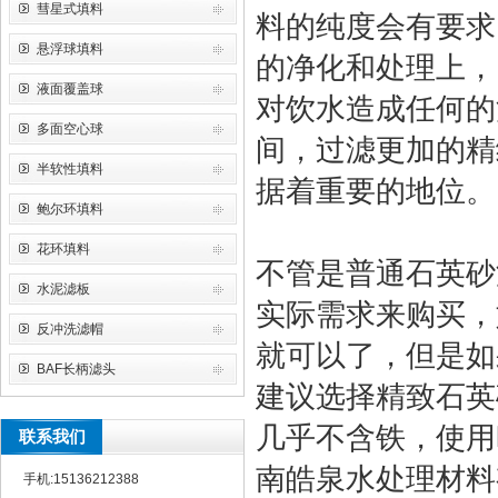
彗星式填料
料的纯度会有要求
悬浮球填料
的净化和处理上，
液面覆盖球
对饮水造成任何的
多面空心球
间，过滤更加的精
半软性填料
据着重要的地位。
鲍尔环填料
花环填料
不管是普通石英砂
水泥滤板
实际需求来购买，
反冲洗滤帽
就可以了，但是如
BAF长柄滤头
建议选择精致石英
几乎不含铁，使用
联系我们
南皓泉水处理材料
手机:15136212388