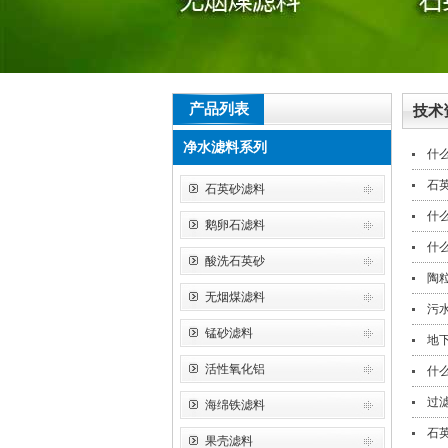
产品列表
技术
净水滤料系列
什
石
石英砂滤料
什
鹅卵石滤料
什
酸洗石英砂
陶
无烟煤滤料
污
锰砂滤料
地
活性氧化铝
什
过
海绵铁滤料
石
果壳滤料