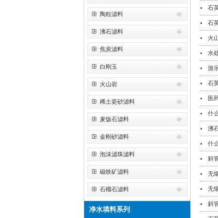
石
陶粒滤料
石
沸石滤料
火
焦炭滤料
水
白刚玉
游
石
火山岩
医
稀土瓷砂滤料
什
麦饭石滤料
沸
金刚砂滤料
什
泡沫滤珠滤料
斜
磁铁矿滤料
无
无
石榴石滤料
斜
净水填料系列