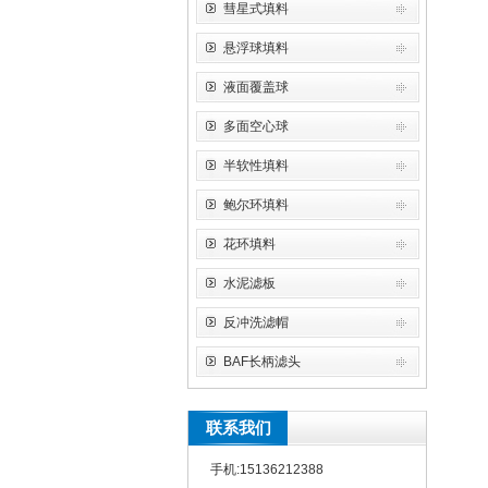
彗星式填料
悬浮球填料
液面覆盖球
多面空心球
半软性填料
鲍尔环填料
花环填料
水泥滤板
反冲洗滤帽
BAF长柄滤头
联系我们
手机:15136212388