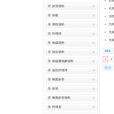
石
斜管填料
石
斜板
活
怎
弹性填料
无
纤维球
无
铁碳填料
395
组合填料
3
4
铁碳微电解填料
尾页
改性纤维球
蜂窝斜管
斜管
蜂窝斜管填料
纤维束