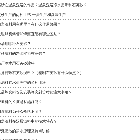
英砂在温泉洗浴的作用？温泉洗浴净水用哪种石英砂？
英砂生产的两种工艺-干法生产和湿法生产
山岩滤料用在哪里？有什么作用效果？
处理蜂窝斜管和蜂窝直管有哪些区别？
乐场用哪种石英砂？
英砂滤料的净水能力有多强？
药厂净水用石英砂滤料
么是精致石英砂滤料？（精制石英砂有什么特点？）
石滤料在水处理中的多种用途
么是蜂窝斜管及安装蜂窝斜管时的注意事项？
管填料的长度越长越好吗？
烟煤滤料为什么价格不同？
烟煤滤料在双层滤料中的技术特点？
管沉淀池的净水原理及特点讲解